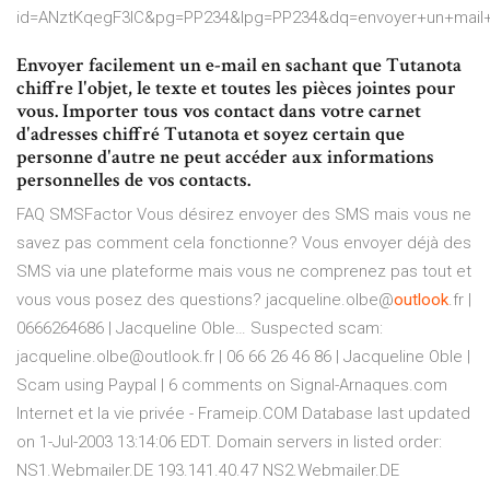
id=ANztKqegF3IC&pg=PP234&lpg=PP234&dq=envoyer+un+mai
Envoyer facilement un e-mail en sachant que Tutanota
chiffre l'objet, le texte et toutes les pièces jointes pour
vous. Importer tous vos contact dans votre carnet
d'adresses chiffré Tutanota et soyez certain que
personne d'autre ne peut accéder aux informations
personnelles de vos contacts.
FAQ SMSFactor
Vous désirez envoyer des SMS mais vous ne
savez pas comment cela fonctionne? Vous envoyer déjà des
SMS via une plateforme mais vous ne comprenez pas tout et
vous vous posez des questions?
jacqueline.olbe@
outlook
.fr |
0666264686 | Jacqueline Oble…
Suspected scam:
jacqueline.olbe@outlook.fr | 06 66 26 46 86 | Jacqueline Oble |
Scam using Paypal | 6 comments on Signal-Arnaques.com
Internet et la vie privée - Frameip.COM
Database last updated
on 1-Jul-2003 13:14:06 EDT. Domain servers in listed order:
NS1.Webmailer.DE 193.141.40.47 NS2.Webmailer.DE