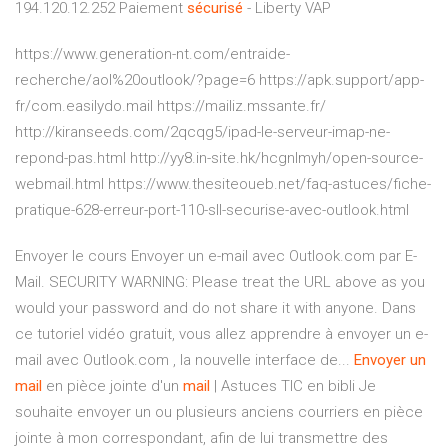
194.120.12.252
Paiement
sécurisé
- Liberty VAP
https://www.generation-nt.com/entraide-
recherche/aol%20outlook/?page=6 https://apk.support/app-
fr/com.easilydo.mail https://mailiz.mssante.fr/
http://kiranseeds.com/2qcqg5/ipad-le-serveur-imap-ne-
repond-pas.html http://yy8.in-site.hk/hcgnlmyh/open-source-
webmail.html https://www.thesiteoueb.net/faq-astuces/fiche-
pratique-628-erreur-port-110-sll-securise-avec-outlook.html
Envoyer le cours Envoyer un e-mail avec Outlook.com par E-
Mail. SECURITY WARNING: Please treat the URL above as you
would your password and do not share it with anyone. Dans
ce tutoriel vidéo gratuit, vous allez apprendre à envoyer un e-
mail avec Outlook.com , la nouvelle interface de...
Envoyer
un
mail
en pièce jointe d'un
mail
| Astuces TIC en bibli Je
souhaite envoyer un ou plusieurs anciens courriers en pièce
jointe à mon correspondant, afin de lui transmettre des