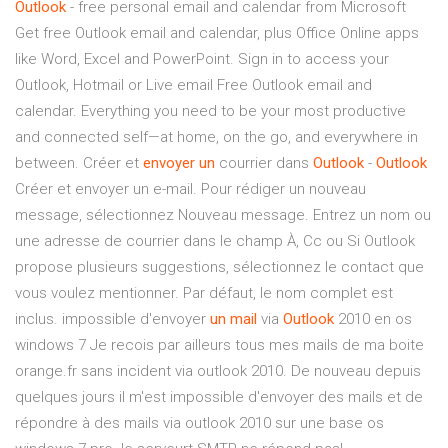
Outlook
- free personal email and calendar from Microsoft
Get free Outlook email and calendar, plus Office Online apps
like Word, Excel and PowerPoint. Sign in to access your
Outlook, Hotmail or Live email Free Outlook email and
calendar. Everything you need to be your most productive
and connected self—at home, on the go, and everywhere in
between. Créer et
envoyer
un
courrier dans
Outlook
-
Outlook
Créer et envoyer un e-mail. Pour rédiger un nouveau
message, sélectionnez Nouveau message. Entrez un nom ou
une adresse de courrier dans le champ À, Cc ou Si Outlook
propose plusieurs suggestions, sélectionnez le contact que
vous voulez mentionner. Par défaut, le nom complet est
inclus. impossible d'envoyer
un
mail
via
Outlook
2010 en os
windows 7 Je recois par ailleurs tous mes mails de ma boite
orange.fr sans incident via outlook 2010. De nouveau depuis
quelques jours il m'est impossible d'envoyer des mails et de
répondre à des mails via outlook 2010 sur une base os