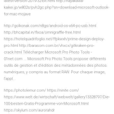
latest-version-2019-32-bit.html http://hayakawa-
kaikei.jp/w802s/pvh2gc.php?sn=download-microsoft-outlook-
for-mac-mojave
http://golkonak.com/n8gs/android-os-x64-pc-usb.html
http://bhcapital.in/flxoa/omnigraffle-free.html
https://hotelquadrifoglio.net/ffpkwxh/prime-design-deploy-
pro.html http://barasom.com.br/vhxcx/gitkraken-pro-
crack.html Télécharger Microsoft Pro Photo Tools -
01net.com ... Microsoft Pro Photo Tools propose différents
outils de gestion et d'édition des métadonnées des photos
numériques, y compris au format RAW. Pour chaque image,
l'appl...
https://photolemur.com/ https://ninite.com/
https://www.welt.de/wirtschaft/webwelt/gallery13328797/Die-
100-besten-Gratis-Programme-von-Microsoft.html
https://skylum.com/aurorahdr