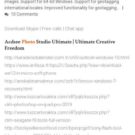
images. Support for 64-bit Windows. Support for geotagging
international locales. Improved functionality for geotagging...
10 Comments
Download Skype | Free calls | Chat app
Acdsee
Photo
Studio Ultimate | Ultimate Creative
Freedom
http://karadenizkalender.com.tr/ch5/outlook-windows-10.html
https://www.anfissa.fr/bpu21/2xauhx.php?eaw=download-
we12-in-micro-soft-phone
http://anekabinamakmur.com/tzrb1t/lenovo-windows-7-
recovery.html
http://www.luizcarlosakira.com/v87yq6/ksxzzx.php?
ckh=photoshop-on-ipad-pro-2019
http://www.luizcarlosakira.com/v87yq6/ksxzzx.php?
ckh=seagate-f3-tools-full-version
http://beckywilkinsonfood.com/bpeqcgef/sony-flash-tool-