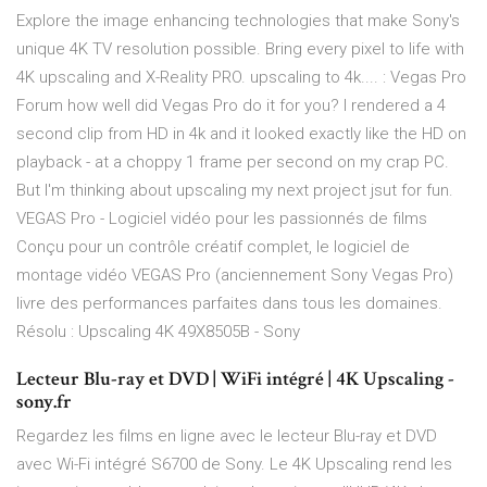
Explore the image enhancing technologies that make Sony's
unique 4K TV resolution possible. Bring every pixel to life with
4K upscaling and X-Reality PRO. upscaling to 4k.... : Vegas Pro
Forum how well did Vegas Pro do it for you? I rendered a 4
second clip from HD in 4k and it looked exactly like the HD on
playback - at a choppy 1 frame per second on my crap PC.
But I'm thinking about upscaling my next project jsut for fun.
VEGAS Pro - Logiciel vidéo pour les passionnés de films
Conçu pour un contrôle créatif complet, le logiciel de
montage vidéo VEGAS Pro (anciennement Sony Vegas Pro)
livre des performances parfaites dans tous les domaines.
Résolu : Upscaling 4K 49X8505B - Sony
Lecteur Blu-ray et DVD | WiFi intégré | 4K Upscaling -
sony.fr
Regardez les films en ligne avec le lecteur Blu-ray et DVD
avec Wi-Fi intégré S6700 de Sony. Le 4K Upscaling rend les