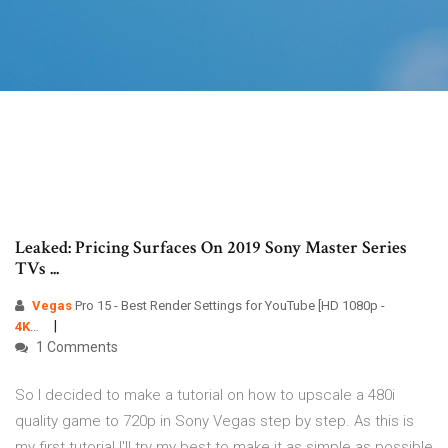
Leaked: Pricing Surfaces On 2019 Sony Master Series
TVs ...
Vegas
Pro 15 - Best Render Settings for YouTube [HD 1080p -
4K
…
1 Comments
So I decided to make a tutorial on how to upscale a 480i
quality game to 720p in Sony Vegas step by step. As this is
my first tutorial I'll try my best to make it as simple as possible