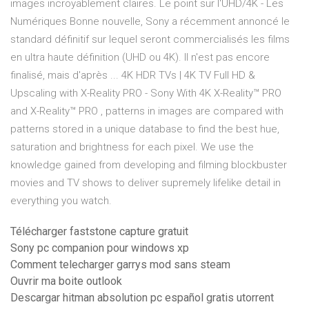
images incroyablement claires. Le point sur l'UHD/4K - Les
Numériques Bonne nouvelle, Sony a récemment annoncé le
standard définitif sur lequel seront commercialisés les films
en ultra haute définition (UHD ou 4K). Il n'est pas encore
finalisé, mais d'après ... 4K HDR TVs | 4K TV Full HD &
Upscaling with X-Reality PRO - Sony With 4K X-Reality™ PRO
and X-Reality™ PRO , patterns in images are compared with
patterns stored in a unique database to find the best hue,
saturation and brightness for each pixel. We use the
knowledge gained from developing and filming blockbuster
movies and TV shows to deliver supremely lifelike detail in
everything you watch.
Télécharger faststone capture gratuit
Sony pc companion pour windows xp
Comment telecharger garrys mod sans steam
Ouvrir ma boite outlook
Descargar hitman absolution pc español gratis utorrent