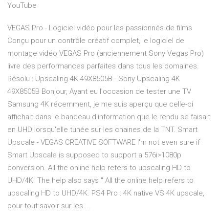
YouTube
VEGAS Pro - Logiciel vidéo pour les passionnés de films
Conçu pour un contrôle créatif complet, le logiciel de
montage vidéo VEGAS Pro (anciennement Sony Vegas Pro)
livre des performances parfaites dans tous les domaines.
Résolu : Upscaling 4K 49X8505B - Sony Upscaling 4K
49X8505B Bonjour, Ayant eu l'occasion de tester une TV
Samsung 4K récemment, je me suis aperçu que celle-ci
affichait dans le bandeau d'information que le rendu se faisait
en UHD lorsqu'elle tunée sur les chaines de la TNT. Smart
Upscale - VEGAS CREATIVE SOFTWARE I'm not even sure if
Smart Upscale is supposed to support a 576i>1080p
conversion. All the online help refers to upscaling HD to
UHD/4K. The help also says " All the online help refers to
upscaling HD to UHD/4K. PS4 Pro : 4K native VS 4K upscale,
pour tout savoir sur les ...