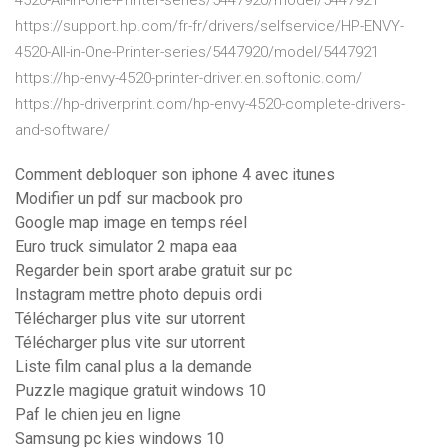
4520-All-in-One-Printer-series/5447920/model/5447921
https://support.hp.com/fr-fr/drivers/selfservice/HP-ENVY-
4520-All-in-One-Printer-series/5447920/model/5447921
https://hp-envy-4520-printer-driver.en.softonic.com/
https://hp-driverprint.com/hp-envy-4520-complete-drivers-
and-software/
Comment debloquer son iphone 4 avec itunes
Modifier un pdf sur macbook pro
Google map image en temps réel
Euro truck simulator 2 mapa eaa
Regarder bein sport arabe gratuit sur pc
Instagram mettre photo depuis ordi
Télécharger plus vite sur utorrent
Télécharger plus vite sur utorrent
Liste film canal plus a la demande
Puzzle magique gratuit windows 10
Paf le chien jeu en ligne
Samsung pc kies windows 10