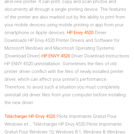
all-in-one printer. It can print, copy and scan photos and
documents all through a single printing device. The features
of the printer are also marked out by the ability to print from
your mobile devices using mobile printing or app from your
smartphone or Apple devices.
HP
Envy
4520
Driver
Downloads HP Envy 4520 Printer Drivers and Software for
Microsoft Windows and Macintosh Operating Systems.
(Download Driver)
HP
ENVY
4520
Driver Download Instructions
HP ENVY 4520 uninstallation. Sometimes the files of old
printer driver conflict with the files of newly installed printer
driver, which can affect your printer’s performance.
Therefore, to avoid such a situation you must completely
uninstall old driver files from your computer before installing
the new driver.
Télécharger
HP
Envy
4520
Pilote Imprimante Gratuit Pour
Windows et... Télécharger HP Envy 4520 Pilote Imprimante
Gratuit Pour Windows 10, Windows 8.1, Windows 8, Windows