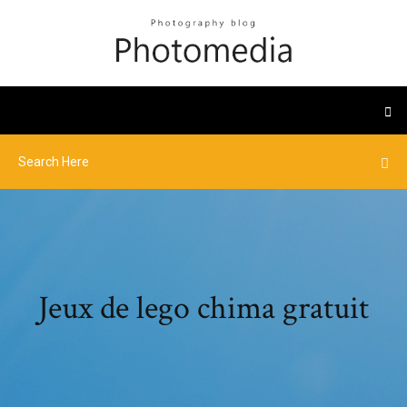
Jeux de lego chima gratuit