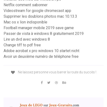
Netflix comment sabonner
Videostream for google chromecast app
Supprimer les doublons photos mac 10.13.3
Mac os x lion indisponible
Football manager mobile 2019 save game
Passer de vista à windows 8 gratuitement 2019
Lire un dvd avec windows 8
Change tiff to pdf free
Adobe acrobat x pro windows 10 startet nicht
Avoir un deuxième numéro de téléphone free
Ne laissez personne vous barrer la route du succès !
Jeux
de
LEGO
sur
Jeux
-
Gratuits
.com