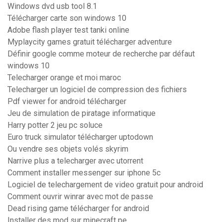
Windows dvd usb tool 8.1
Télécharger carte son windows 10
Adobe flash player test tanki online
Myplaycity games gratuit télécharger adventure
Définir google comme moteur de recherche par défaut
windows 10
Telecharger orange et moi maroc
Telecharger un logiciel de compression des fichiers
Pdf viewer for android télécharger
Jeu de simulation de piratage informatique
Harry potter 2 jeu pc soluce
Euro truck simulator télécharger uptodown
Ou vendre ses objets volés skyrim
Narrive plus a telecharger avec utorrent
Comment installer messenger sur iphone 5c
Logiciel de telechargement de video gratuit pour android
Comment ouvrir winrar avec mot de passe
Dead rising game télécharger for android
Installer des mod sur minecraft pe