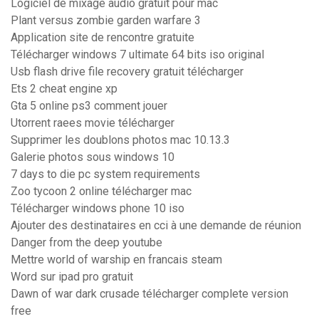
Logiciel de mixage audio gratuit pour mac
Plant versus zombie garden warfare 3
Application site de rencontre gratuite
Télécharger windows 7 ultimate 64 bits iso original
Usb flash drive file recovery gratuit télécharger
Ets 2 cheat engine xp
Gta 5 online ps3 comment jouer
Utorrent raees movie télécharger
Supprimer les doublons photos mac 10.13.3
Galerie photos sous windows 10
7 days to die pc system requirements
Zoo tycoon 2 online télécharger mac
Télécharger windows phone 10 iso
Ajouter des destinataires en cci à une demande de réunion
Danger from the deep youtube
Mettre world of warship en francais steam
Word sur ipad pro gratuit
Dawn of war dark crusade télécharger complete version
free